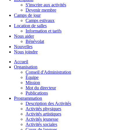
S'inscrire aux activités
Devenir membre
Camps de jour
Camps estivaux
Location de salles
Information et tarifs
Nous aider
Bénévolat
Nouvelles
Nous joindre
Accueil
Organisation
Conseil d'Administration
Équipe
Mission
Mot du directeur
Publications
Programmation
Description des Activités
Activités physiques
Activités artistiques
Activités jeunesse
Activités sociales
Cours de langues