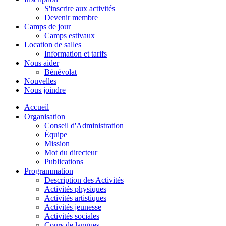
S'inscrire aux activités
Devenir membre
Camps de jour
Camps estivaux
Location de salles
Information et tarifs
Nous aider
Bénévolat
Nouvelles
Nous joindre
Accueil
Organisation
Conseil d'Administration
Équipe
Mission
Mot du directeur
Publications
Programmation
Description des Activités
Activités physiques
Activités artistiques
Activités jeunesse
Activités sociales
Cours de langues